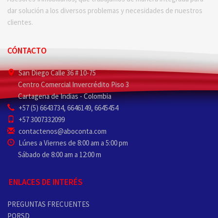
dar solución a los diversos problemas y necesidades de nuestros
clientes.
CÓNTACTO
San Diego Calle 36 # 10-75
Centro Comercial Invercrédito Piso 3
Cartagena de Indias - Colombia
+57 (5) 6643734, 6646149, 6645454
+57 3007332099
contactenos@aboconta.com
Lúnes a Viernes de 8:00 am a 5:00 pm
Sábado de 8:00 am a 12:00 m
ENLACES DE INTERÉS
PREGUNTAS FRECUENTES
PQRSD