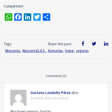
Compártelo!:
WhatsApp
Facebook
LinkedIn
Twitter
Compartir
Tags:
Share this post
Aboconta
,
AbocontaS.A.S.
,
Asesorias
,
hogar
,
seguros
Comments (1)
Gustavo Londoño Pérez
dice:
5 octubre, 2021 a las 8:28 am
Muy buen servicio. Gracias