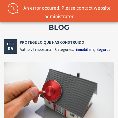
An error occured. Please contact website
administrator
BLOG
Username
PROTEGE LO QUE HAS CONSTRUIDO
OCT
05
Author: Inmobiliaria
Categories:
inmobiliaria
,
Seguros
Password
Connect with:
Forgot
SIGN IN
password?
Remember me