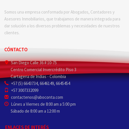
Somos una empresa conformada por Abogados, Contadores y
Asesores Inmobiliarios, que trabajamos de manera integrada para
dar solución a los diversos problemas y necesidades de nuestros
clientes.
CÓNTACTO
San Diego Calle 36 # 10-75
Centro Comercial Invercrédito Piso 3
Cartagena de Indias - Colombia
+57 (5) 6643734, 6646149, 6645454
+57 3007332099
contactenos@aboconta.com
Lúnes a Viernes de 8:00 am a 5:00 pm
Sábado de 8:00 am a 12:00 m
ENLACES DE INTERÉS