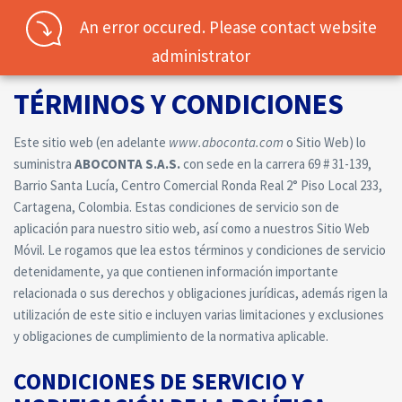
An error occured. Please contact website
TÉRMINOS Y CONDICIONES
administrator
TÉRMINOS Y CONDICIONES
Username
Este sitio web (en adelante
www.aboconta.com
o Sitio Web) lo
suministra
ABOCONTA S.A.S.
con sede en la carrera 69 # 31-139,
Password
Barrio Santa Lucía, Centro Comercial Ronda Real 2° Piso Local 233,
Cartagena, Colombia. Estas condiciones de servicio son de
aplicación para nuestro sitio web, así como a nuestros Sitio Web
Móvil. Le rogamos que lea estos términos y condiciones de servicio
Connect with:
detenidamente, ya que contienen información importante
relacionada o sus derechos y obligaciones jurídicas, además rigen la
utilización de este sitio e incluyen varias limitaciones y exclusiones
Forgot
SIGN IN
y obligaciones de cumplimiento de la normativa aplicable.
password?
CONDICIONES DE SERVICIO Y
Remember me