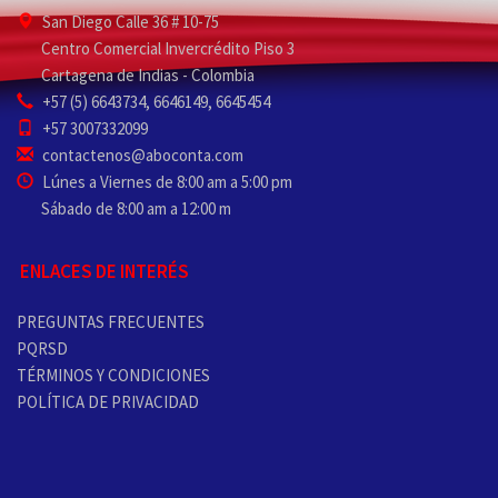
San Diego Calle 36 # 10-75
Centro Comercial Invercrédito Piso 3
Cartagena de Indias - Colombia
+57 (5) 6643734, 6646149, 6645454
+57 3007332099
contactenos@aboconta.com
Lúnes a Viernes de 8:00 am a 5:00 pm
Sábado de 8:00 am a 12:00 m
ENLACES DE INTERÉS
PREGUNTAS FRECUENTES
PQRSD
TÉRMINOS Y CONDICIONES
POLÍTICA DE PRIVACIDAD