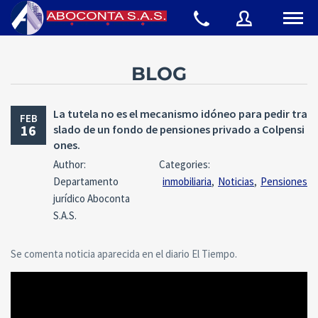
BLOG
Username
La tutela no es el mecanismo idóneo para pedir tra
FEB
16
slado de un fondo de pensiones privado a Colpensi
Password
ones.
Author:
Categories:
Departamento
inmobiliaria
,
Noticias
,
Pensiones
jurídico Aboconta
Connect with:
S.A.S.
Se comenta noticia aparecida en el diario El Tiempo.
Forgot
SIGN IN
password?
Remember me