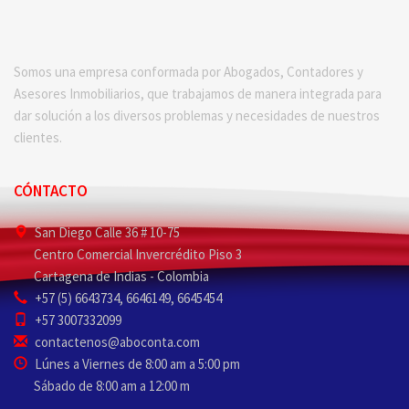
Somos una empresa conformada por Abogados, Contadores y
Asesores Inmobiliarios, que trabajamos de manera integrada para
dar solución a los diversos problemas y necesidades de nuestros
clientes.
CÓNTACTO
San Diego Calle 36 # 10-75
Centro Comercial Invercrédito Piso 3
Cartagena de Indias - Colombia
+57 (5) 6643734, 6646149, 6645454
+57 3007332099
contactenos@aboconta.com
Lúnes a Viernes de 8:00 am a 5:00 pm
Sábado de 8:00 am a 12:00 m