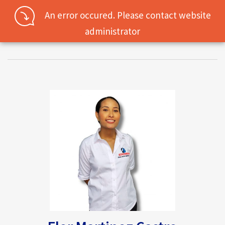
An error occured. Please contact website
administrator
Username
Password
Connect with:
Forgot
SIGN IN
password?
Remember me