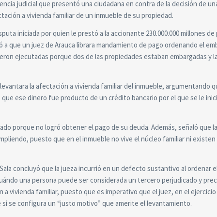
dencia judicial que presentó una ciudadana en contra de la decisión de un
tación a vivienda familiar de un inmueble de su propiedad.
sputa iniciada por quien le prestó a la accionante 230.000.000 millones de
evó a que un juez de Arauca librara mandamiento de pago ordenando el e
ueron ejecutadas porque dos de las propiedades estaban embargadas y la
e levantara la afectación a vivienda familiar del inmueble, argumentando q
 que ese dinero fue producto de un crédito bancario por el que se le inic
icado porque no logró obtener el pago de su deuda. Además, señaló que l
mpliendo, puesto que en el inmueble no vive el núcleo familiar ni existe
Sala concluyó que la jueza incurrió en un defecto sustantivo al ordenar e
ó cuándo una persona puede ser considerada un tercero perjudicado y pre
 a vivienda familiar, puesto que es imperativo que el juez, en el ejercici
e si se configura un “justo motivo” que amerite el levantamiento.