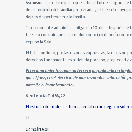
Así mismo, la Corte explicó que la finalidad de la figura de 
de disposición del familiar propietario y, si bien el cónyug
dejado de pertenecer a la familia.
“La accionante adquirió la obligación 10 años después de l
forzoso concluir que el acreedor conocía o debería conocer
expuso la Sala.
El fallo confirmó, por las razones expuestas, la decisión p
derechos fundamentales al debido proceso, propiedad y vi
El reconocimiento como un tercero perjudicado no implica
que el juez, en el ejercicio de una razonable valoración p
amerite el levantamiento.
Sentencia T-468/22
El estudio de títulos es fundamental en un negocio sobre
11
Compártelo!: