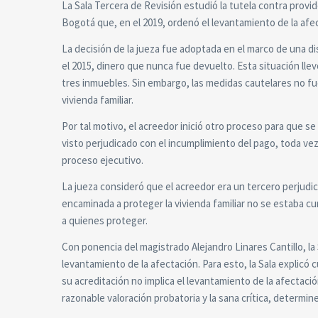
La Sala Tercera de Revisión estudió la tutela contra provi
Bogotá que, en el 2019, ordenó el levantamiento de la afec
La decisión de la jueza fue adoptada en el marco de una di
el 2015, dinero que nunca fue devuelto. Esta situación ll
tres inmuebles. Sin embargo, las medidas cautelares no f
vivienda familiar.
Por tal motivo, el acreedor inició otro proceso para que s
visto perjudicado con el incumplimiento del pago, toda vez
proceso ejecutivo.
La jueza consideró que el acreedor era un tercero perjud
encaminada a proteger la vivienda familiar no se estaba cu
a quienes proteger.
Con ponencia del magistrado Alejandro Linares Cantillo, la 
levantamiento de la afectación. Para esto, la Sala explic
su acreditación no implica el levantamiento de la afectación
razonable valoración probatoria y la sana crítica, determin