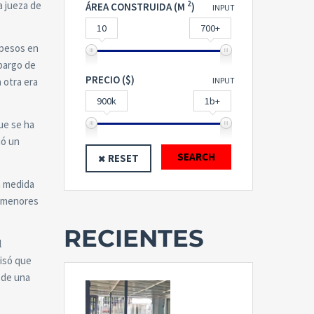
a jueza de
2
ÁREA CONSTRUIDA (M
)
INPUT
10
700+
 pesos en
mbargo de
PRECIO ($)
 otra era
INPUT
900k
1b+
ue se ha
ió un
SEARCH
RESET
a medida
n menores
RECIENTES
l
cisó que
o de una