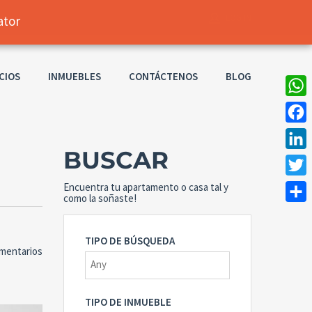
LOG IN
CIOS
INMUEBLES
CONTÁCTENOS
BLOG
Username
What
Password
Faceb
BUSCAR
Linke
Twitt
Encuentra tu apartamento o casa tal y
Connect with:
como la soñaste!
Compa
TIPO DE BÚSQUEDA
Forgot
mentarios
SIGN IN
password?
Remember me
TIPO DE INMUEBLE