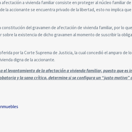
la afectación a vivienda familiar consiste en proteger al núcleo familiar de
e de la accionante se encuentra privado de la libertad, esto no implica qu
a constitución del gravamen de afectación de vivienda familiar, por lo qu
 sobre la existencia de dicho gravamen al momento de suscribir la obliga
roferida por la Corte Suprema de Justicia, la cual concedió el amparo de lo
vienda digna de la accionante.
 el levantamiento de la afectación a vivienda familiar, puesto que es 
robatoria y la sana crítica, determine si se configura un “justo motivo” 
 inmuebles