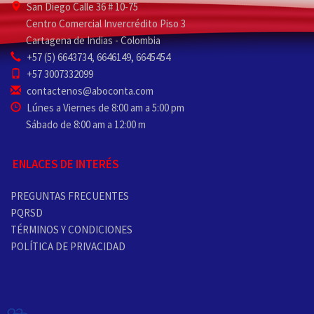
San Diego Calle 36 # 10-75
Centro Comercial Invercrédito Piso 3
Cartagena de Indias - Colombia
+57 (5) 6643734, 6646149, 6645454
+57 3007332099
contactenos@aboconta.com
Lúnes a Viernes de 8:00 am a 5:00 pm
Sábado de 8:00 am a 12:00 m
ENLACES DE INTERÉS
PREGUNTAS FRECUENTES
PQRSD
TÉRMINOS Y CONDICIONES
POLÍTICA DE PRIVACIDAD