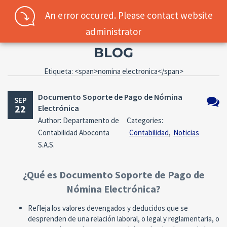
An error occured. Please contact website
administrator
BLOG
Username
Etiqueta: <span>nomina electronica</span>
Documento Soporte de Pago de Nómina
SEP
Password
22
Electrónica
No
Author: Departamento de
Categories:
hay
Contabilidad Aboconta
Contabilidad
,
Noticias
comen
Connect with:
S.A.S.
¿Qué es Documento Soporte de Pago de
Forgot
Nómina Electrónica?
SIGN IN
password?
Refleja los valores devengados y deducidos que se
Remember me
desprenden de una relación laboral, o legal y reglamentaria, o