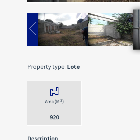
Property type:
Lote
2
Area (M
)
920
Description