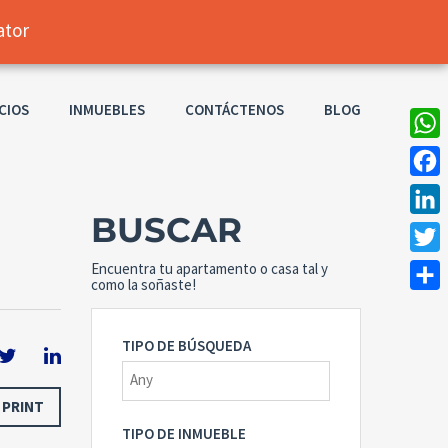
LOG IN
CIOS
INMUEBLES
CONTÁCTENOS
BLOG
Username
What
Password
Faceb
BUSCAR
Linke
Twitt
Encuentra tu apartamento o casa tal y
Connect with:
como la soñaste!
Compa
TIPO DE BÚSQUEDA
Forgot
SIGN IN
password?
PRINT
Remember me
TIPO DE INMUEBLE