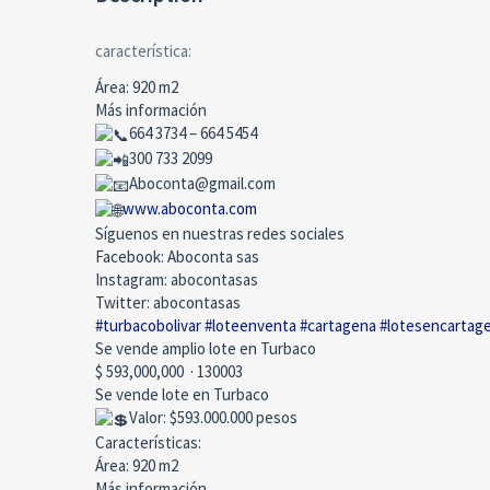
característica:
Área: 920 m2
Más información
664 3734 – 664 5454
300 733 2099
Aboconta@gmail.com
www.aboconta.com
Síguenos en nuestras redes sociales
Facebook: Aboconta sas
Instagram: abocontasas
Twitter: abocontasas
#turbacobolivar
#loteenventa
#cartagena
#lotesencartag
Se vende amplio lote en Turbaco
$ 593,000,000
·
130003
Se vende lote en Turbaco
Valor: $593.000.000 pesos
Características:
Área: 920 m2
Más información