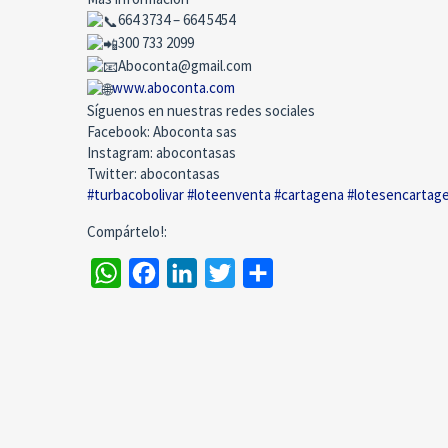
664 3734 – 664 5454
300 733 2099
Aboconta@gmail.com
www.aboconta.com
Síguenos en nuestras redes sociales
Facebook: Aboconta sas
Instagram: abocontasas
Twitter: abocontasas
#turbacobolivar
#loteenventa
#cartagena
#lotesencartag
Compártelo!:
WhatsApp
Facebook
LinkedIn
Twitter
Compartir